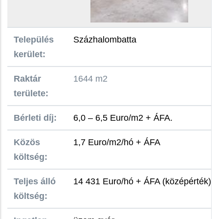
Település
Százhalombatta
kerület:
Raktár
1644 m2
területe:
Bérleti díj:
6,0 – 6,5 Euro/m2 + ÁFA.
Közös
1,7 Euro/m2/hó + ÁFA
költség:
Teljes álló
14 431 Euro/hó + ÁFA (középérték)
költség: