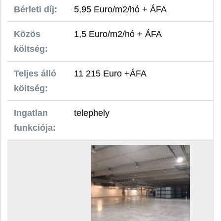
Bérleti díj:
5,95 Euro/m2/hó + ÁFA
Közös
1,5 Euro/m2/hó + ÁFA
költség:
Teljes álló
11 215 Euro +ÁFA
költség:
Ingatlan
telephely
funkciója: