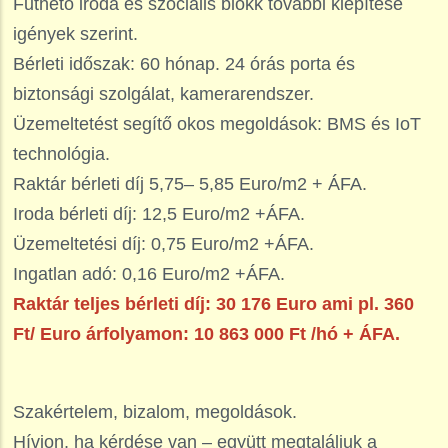
Fűthető iroda és szociális blokk további kiépítése
igények szerint.
Bérleti időszak: 60 hónap. 24 órás porta és
biztonsági szolgálat, kamerarendszer.
Üzemeltetést segítő okos megoldások: BMS és IoT
technológia.
Raktár bérleti díj 5,75– 5,85 Euro/m2 + ÁFA.
Iroda bérleti díj: 12,5 Euro/m2 +ÁFA.
Üzemeltetési díj: 0,75 Euro/m2 +ÁFA.
Ingatlan adó: 0,16 Euro/m2 +ÁFA.
Raktár teljes bérleti díj: 30 176 Euro ami pl. 360
Ft/ Euro árfolyamon: 10 863 000 Ft /hó + ÁFA.
Szakértelem, bizalom, megoldások.
Hívjon, ha kérdése van – együtt megtaláljuk a