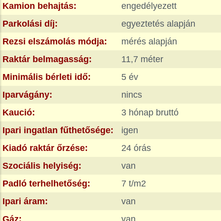
Kamion behajtás:
engedélyezett
Parkolási díj:
egyeztetés alapján
Rezsi elszámolás módja:
mérés alapján
Raktár belmagasság:
11,7 méter
Minimális bérleti idő:
5 év
Iparvágány:
nincs
Kaució:
3 hónap bruttó
Ipari ingatlan fűthetősége:
igen
Kiadó raktár őrzése:
24 órás
Szociális helyiség:
van
Padló terhelhetőség:
7 t/m2
Ipari áram:
van
Gáz:
van