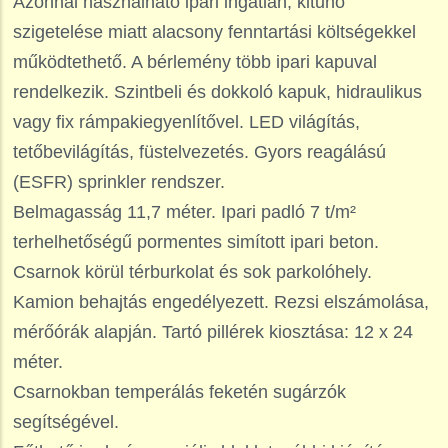
Azonnal használható ipari ingatlan, kitűnő
szigetelése miatt alacsony fenntartási költségekkel
működtethető. A bérlemény több ipari kapuval
rendelkezik. Szintbeli és dokkoló kapuk, hidraulikus
vagy fix rámpakiegyenlítővel. LED világítás,
tetőbevilágítás, füstelvezetés. Gyors reagálású
(ESFR) sprinkler rendszer.
Belmagasság 11,7 méter. Ipari padló 7 t/m²
terhelhetőségű pormentes simított ipari beton.
Csarnok körül térburkolat és sok parkolóhely.
Kamion behajtás engedélyezett. Rezsi elszámolása,
mérőórák alapján. Tartó pillérek kiosztása: 12 x 24
méter.
Csarnokban temperálás feketén sugárzók
segítségével.