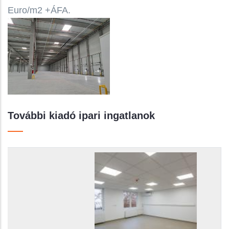
Euro/m2 +ÁFA.
További kiadó ipari ingatlanok
Település kerület:
Raktár területe:
Bérleti díj:
Közös költség:
Teljes álló költség:
Ingatlan funkciója: