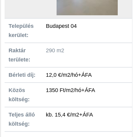
Település
Budapest 04
kerület:
Raktár
290 m2
területe:
Bérleti díj:
12,0 €/m2/hó+ÁFA
Közös
1350 Ft/m2/hó+ÁFA
költség:
Teljes álló
kb. 15,4 €/m2+ÁFA
költség: