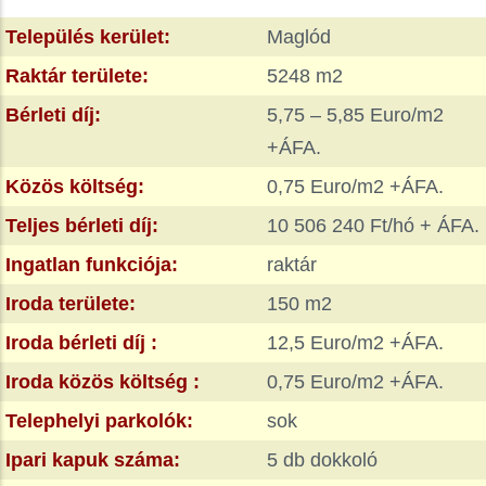
Település kerület:
Maglód
Raktár területe:
5248 m2
Bérleti díj:
5,75 – 5,85 Euro/m2
+ÁFA.
Közös költség:
0,75 Euro/m2 +ÁFA.
Teljes bérleti díj:
10 506 240 Ft/hó + ÁFA.
Ingatlan funkciója:
raktár
Iroda területe:
150 m2
Iroda bérleti díj :
12,5 Euro/m2 +ÁFA.
Iroda közös költség :
0,75 Euro/m2 +ÁFA.
Telephelyi parkolók:
sok
Ipari kapuk száma:
5 db dokkoló