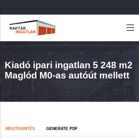
Ugrás
a
tartalomra
Kiadó ipari ingatlan 5 248 m2
Maglód M0-as autóút mellett
Primary
(AKTÍV
MEGTEKINTÉS
GENERATE PDF
FÜL)
tabs