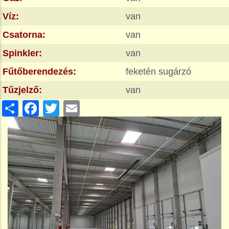
Víz:
van
Csatorna:
van
Spinkler:
van
Fűtőberendezés:
feketén sugárzó
Tűzjelző:
van
Share
Facebook
Twitter
Email