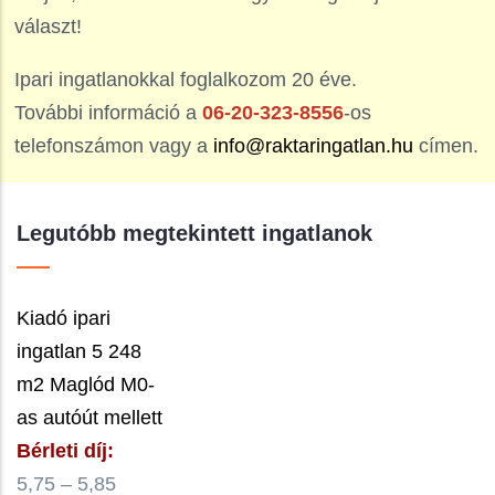
választ!
Ipari ingatlanokkal foglalkozom 20 éve.
További információ a
06-20-323-8556
-os
telefonszámon vagy a
info@raktaringatlan.hu
címen.
Legutóbb megtekintett ingatlanok
Kiadó ipari
ingatlan 5 248
m2 Maglód M0-
as autóút mellett
Bérleti díj:
5,75 – 5,85