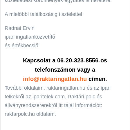
közlekedési körülmények együttes ismeretére.
A mielőbbi találkozásig tisztelettel
Radnai Ervin
ipari ingatlanközvetítő
és értékbecslő
Kapcsolat a 06-20-323-8556-os
telefonszámon vagy a
info@raktaringatlan.hu
címen.
További oldalaim: raktaringatlan.hu és az ipari
telkekről az iparitelek.com. Raktári polc és
állványrendszererekről itt talál információt:
raktarpolc.hu oldalam.