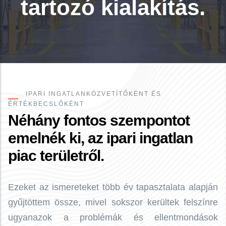
tartozó kialakítás.
IPARI INGATLANKÖZVETÍTŐKÉNT ÉS
ÉRTÉKBECSLŐKÉNT
Néhány fontos szempontot
emelnék ki, az ipari ingatlan
piac területről.
Ezeket az ismereteket több év tapasztalata alapján
gyűjtöttem össze, mivel sokszor kerültek felszínre
ugyanazok a problémák és ellentmondások