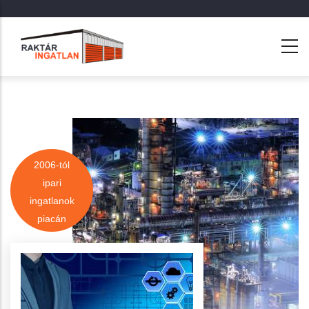
Ugrás
a
tartalomra
2006-tól
ipari
ingatlanok
piacán