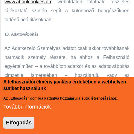
www.aboutcookies.org
​ weboldalon található részletes
tájékoztató szintén segít a különböző böngészőkben
történő beállításokban.
13. Adattovábbítás
Az Adatkezelő Személyes adatot csak akkor továbbítanak
harmadik személy részére, ha ahhoz a Felhasználó
egyértelműen – a továbbított adatkör és az adattovábbítás
címzettje ismeretében – hozzájárult, vagy az
A felhasználói élmény javítása érdekében a webhelyen
adattovábbításra törvény felhatalmazást ad. Az Adatkezelő
sütiket használunk
jogosult és köteles minden olyan rendelkezésére álló és
Az „Elfogadás” gombra kattintva hozzájárul a sütik létrehozásához.
általa szabályszerűen tárolt Személyes adatot az illetékes
További információk
hatóságoknak továbbítani, amely Személyes adat
továbbítására őt jogszabály vagy jogerős hatósági
Elfogadás
kötelezés kötelezi. Ilyen Adattovábbítás, valamint az ebből