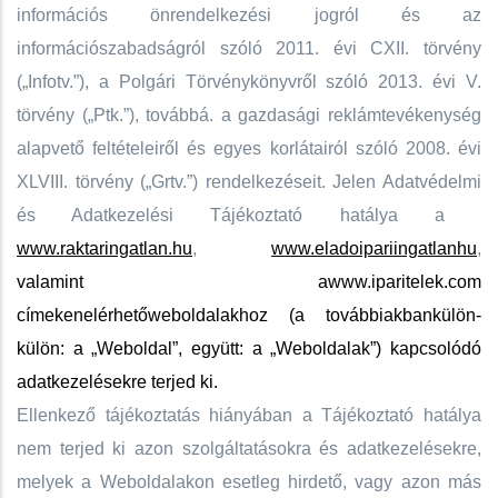
információs önrendelkezési jogról és az
információszabadságról szóló 2011. évi CXII. törvény
(„Infotv.”), a Polgári Törvénykönyvről szóló 2013. évi V.
törvény („Ptk.”), továbbá. a gazdasági reklámtevékenység
alapvető feltételeiről és egyes korlátairól szóló 2008. évi
XLVIII. törvény („Grtv.”) rendelkezéseit. Jelen Adatvédelmi
és Adatkezelési Tájékoztató hatálya a
www.raktaringatlan.hu
,
www.eladoipariingatlanhu
,
valamint a
www.iparitelek.com
címeken
elérhet
ő
weboldalakhoz (a továbbiakban
külön-
külön: a „Weboldal”, együtt: a „Weboldalak”) kapcsolódó
adatkezelésekre terjed ki.
Ellenkező tájékoztatás hiányában a Tájékoztató hatálya
nem terjed ki azon szolgáltatásokra és adatkezelésekre,
melyek a Weboldalakon esetleg hirdető, vagy azon más