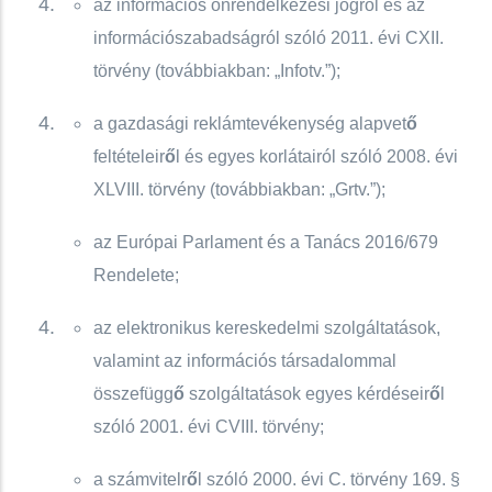
az információs önrendelkezési jogról és az
információszabadságról szóló 2011. évi CXII.
törvény (továbbiakban: „Infotv.”);
a gazdasági reklámtevékenység alapvet
ő
feltételeir
ő
l és egyes korlátairól szóló 2008. évi
XLVIII. törvény (továbbiakban: „Grtv.”);
az Európai Parlament és a Tanács 2016/679
Rendelete;
az elektronikus kereskedelmi szolgáltatások,
valamint az információs társadalommal
összefügg
ő
szolgáltatások egyes kérdéseir
ő
l
szóló 2001. évi CVIII. törvény;
a számvitelr
ő
l szóló 2000. évi C. törvény 169. §