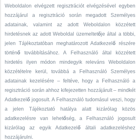
Weboldalon elvégzett regisztrációt elvégzésével egyben
hozzájárul a regisztráció során megadott Személyes
adatainak, valamint az adott Weboldalon közzétett
hirdetésnek az adott Weboldal üzemeltet
ő
je által a többi,
jelen Tájékoztatóban meghatározott Adatkezel
ő
részére
történ
ő
továbbításához. A Felhasználó által közzétett
hirdetés ilyen módon mindegyik releváns Weboldalon
közzétételre kerül, továbbá a Felhasználó Személyes
adatainak kezelésére – feltéve, hogy a Felhasználó a
regisztráció során ahhoz kifejezetten hozzájárult – mindkét
Adatkezel
ő
jogosult. A Felhasználó tudomásul veszi, hogy
a jelen Tájékoztató hatálya alatt kizárólag közös
adatkezelésre van lehet
ő
ség, a Felhasználó jogosult
kizárólag az egyik Adatkezel
ő
általi adatkezeléshez
hozzájárulni.