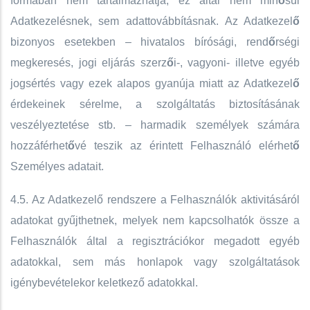
formában nem tartalmazhatja, ez által nem min
ő
sül
Adatkezelésnek, sem adattovábbításnak. Az Adatkezel
ő
bizonyos esetekben – hivatalos bírósági, rend
ő
rségi
megkeresés, jogi eljárás szerz
ő
i-, vagyoni- illetve egyéb
jogsértés vagy ezek alapos gyanúja miatt az Adatkezel
ő
érdekeinek sérelme, a szolgáltatás biztosításának
veszélyeztetése stb. – harmadik személyek számára
hozzáférhet
ő
vé teszik az érintett Felhasználó elérhet
ő
Személyes adatait.
4.5. Az Adatkezelő rendszere a Felhasználók aktivitásáról
adatokat gyűjthetnek, melyek nem kapcsolhatók össze a
Felhasználók által a regisztrációkor megadott egyéb
adatokkal, sem más honlapok vagy szolgáltatások
igénybevételekor keletkező adatokkal.