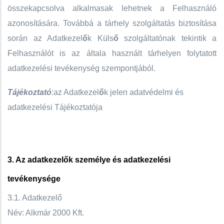
összekapcsolva alkalmasak lehetnek a Felhasználó
azonosítására. Továbbá a tárhely szolgáltatás biztosítása
során az Adatkezel
ő
k Küls
ő
szolgáltatónak tekintik a
Felhasználót is az általa használt tárhelyen folytatott
adatkezelési tevékenység szempontjából.
Tájékoztató
:az Adatkezel
ő
k jelen adatvédelmi és
adatkezelési Tájékoztatója
3. Az adatkezelők személye és adatkezelési
tevékenysége
3.1. Adatkezelő
Név: Alkmár 2000 Kft.