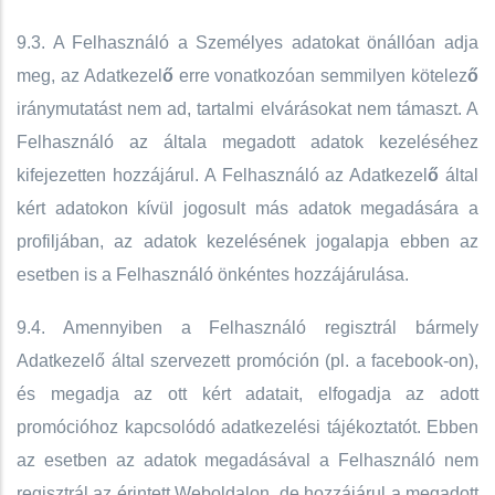
9.3. A Felhasználó a Személyes adatokat önállóan adja
meg, az Adatkezel
ő
erre vonatkozóan semmilyen kötelez
ő
iránymutatást nem ad, tartalmi elvárásokat nem támaszt. A
Felhasználó az általa megadott adatok kezeléséhez
kifejezetten hozzájárul. A Felhasználó az Adatkezel
ő
által
kért adatokon kívül jogosult más adatok megadására a
profiljában, az adatok kezelésének jogalapja ebben az
esetben is a Felhasználó önkéntes hozzájárulása.
9.4. Amennyiben a Felhasználó regisztrál bármely
Adatkezelő által szervezett promóción (pl. a facebook-on),
és megadja az ott kért adatait, elfogadja az adott
promócióhoz kapcsolódó adatkezelési tájékoztatót. Ebben
az esetben az adatok megadásával a Felhasználó nem
regisztrál az érintett Weboldalon, de hozzájárul a megadott