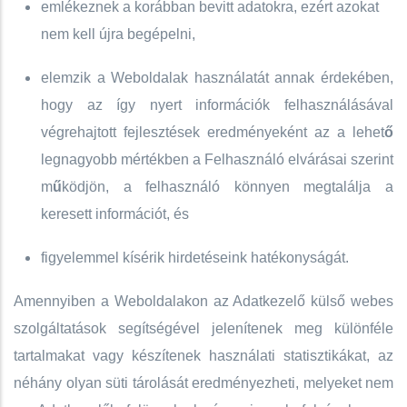
emlékeznek a korábban bevitt adatokra, ezért azokat
nem kell újra begépelni,
elemzik a Weboldalak használatát annak érdekében,
hogy az így nyert információk felhasználásával
végrehajtott fejlesztések eredményeként az a lehet
ő
legnagyobb mértékben a Felhasználó elvárásai szerint
m
ű
ködjön, a felhasználó könnyen megtalálja a
keresett információt, és
figyelemmel kísérik hirdetéseink hatékonyságát.
Amennyiben a Weboldalakon az Adatkezelő külső webes
szolgáltatások segítségével jelenítenek meg különféle
tartalmakat vagy készítenek használati statisztikákat, az
néhány olyan süti tárolását eredményezheti, melyeket nem