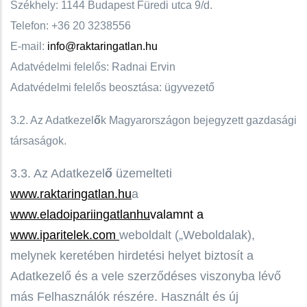
Székhely: 1144 Budapest Füredi utca 9/d.
Telefon: +36 20 3238556
E-mail:
info@raktaringatlan.hu
Adatvédelmi felelős: Radnai Ervin
Adatvédelmi felelős beosztása: ügyvezető
3.2. Az Adatkezel
ő
k Magyarországon bejegyzett gazdasági
társaságok.
3.3. Az Adatkezel
ő
üzemelteti
www.raktaringatlan.hu
a
www.eladoipariingatlanhu
valamnt a
www.iparitelek.com
weboldalt („Weboldalak),
melynek keretében
hirdetési helyet biztosít a
Adatkezelő és a vele szerződéses viszonyba lévő
más Felhasználók részére. Használt és új