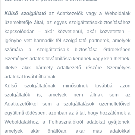
Külső szolgáltató
az Adatkezelők vagy a Weboldalak
üzemeltetője által, az egyes szolgáltatásokbiztosításához
kapcsolódóan – akár közvetlenül, akár közvetetten –
igénybe vett harmadik fél szolgáltató partnerek, amelyek
számára a szolgáltatásaik biztosítása érdrdekében
Személyes adatok továbbításra kerülnek vagy kerülhetnek,
illetve akik bármely Adatkezelő részére Személyes
adatokat továbbíthatnak.
Külső szolgáltatónak min
ő
sülnek továbbá azon
szolgáltatók is, amelyek nem állnak sem az
Adatkezel
ő
kkel sem a szolgáltatások üzemeltet
ő
ivel
együttm
ű
ködésben, azonban az által, hogy hozzáférnek a
Weboldalakhoz, a Felhasználókról adatokat gy
ű
jtenek,
amelyek akár önállóan, akár más adatokkal