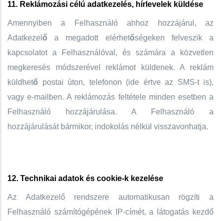
11. Reklámozási célú adatkezelés, hírlevelek küldése
Amennyiben a Felhasználó ahhoz hozzájárul, az
Adatkezel
ő
a megadott elérhet
ő
ségeken felveszik a
kapcsolatot a Felhasználóval, és számára a közvetlen
megkeresés módszerével reklámot küldenek. A reklám
küldhet
ő
postai úton, telefonon (ide értve az SMS-t is),
vagy e-mailben. A reklámozás feltétele minden esetben a
Felhasználó hozzájárulása. A Felhasználó a
hozzájárulását bármikor, indokolás nélkül visszavonhatja.
12. Technikai adatok és cookie-k kezelése
Az Adatkezelő rendszere automatikusan rögzíti a
Felhasználó számítógépének IP-címét, a látogatás kezdő