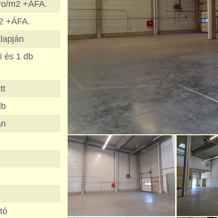
uro/m2 +ÁFA.
2 +ÁFA.
lapján
i és 1 db
tt
db
án
tó