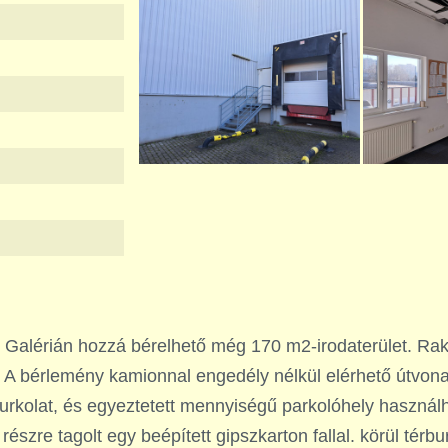
 Galérián hozzá bérelhető még 170 m2-irodaterület. R
 A bérlemény kamionnal engedély nélkül elérhető útvona
érburkolat, és egyeztetett mennyiségű parkolóhely haszn
észre tagolt egy beépített gipszkarton fallal. körül térb