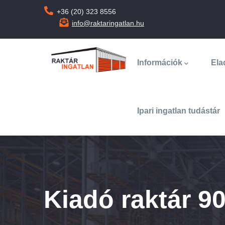
Ugrás
+36 (20) 323 8556
a
info@raktaringatlan.hu
tartalomra
Main
navigation
Információk
Ela
Ipari ingatlan tudástár
Kiadó raktár 9