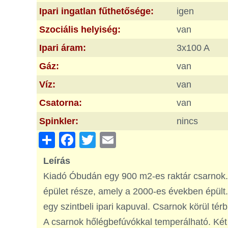
Ipari ingatlan fűthetősége:
igen
Szociális helyiség:
van
Ipari áram:
3x100 A
Gáz:
van
Víz:
van
Csatorna:
van
Spinkler:
nincs
Share
Facebook
Twitter
Email
Leírás
Kiadó Óbudán egy 900 m2-es raktár csarnok.
épület része, amely a 2000-es években épült.
egy szintbeli ipari kapuval. Csarnok körül t
A csarnok hőlégbefúvókkal temperálható. Két r