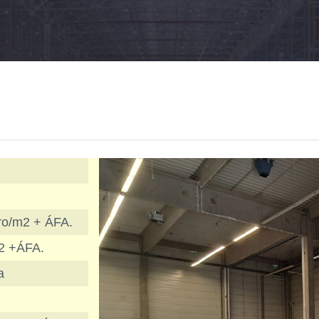
ro/m2 + ÁFA.
2 +ÁFA.
a