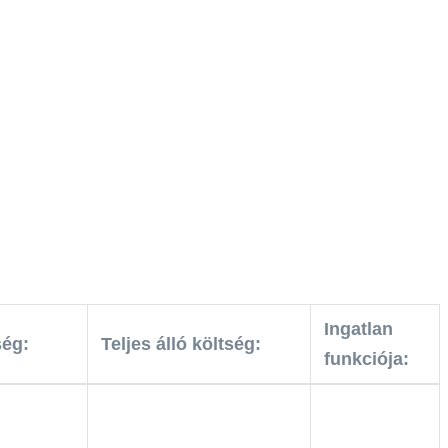
Ingatlan
ség:
Teljes álló költség:
funkciója: