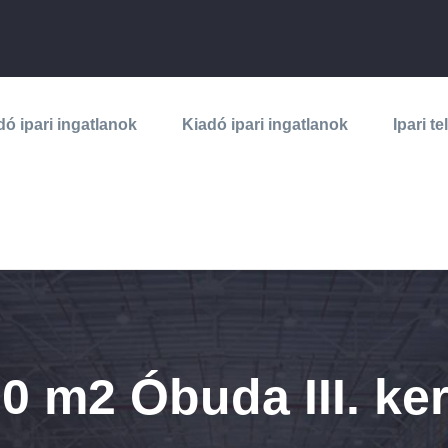
dó ipari ingatlanok
Kiadó ipari ingatlanok
Ipari te
00 m2 Óbuda III. ke