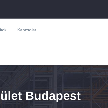
lkek
Kapcsolat
rület Budapest