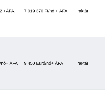
m2 +ÁFA.
7 019 370 Ft/hó + ÁFA.
raktár
2/hó+ ÁFA
9 450 Euró/hó+ ÁFA
raktár