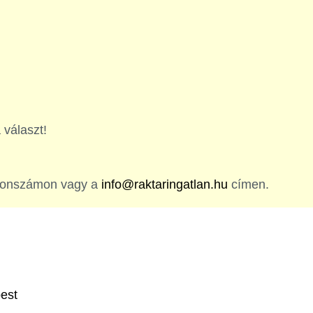
 választ!
efonszámon vagy a
info@raktaringatlan.hu
címen.
pest