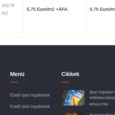
15178
5,75 Euro/m2 +ÁFA.
0,75 Euro/
m2
Menü
Cikkek
Ipari ingatlan
Eladó ipari ingatlanok
értékbecslése
RÉSZLETEK
Kiadó ipari ingatlanok
Ipari ingatlan