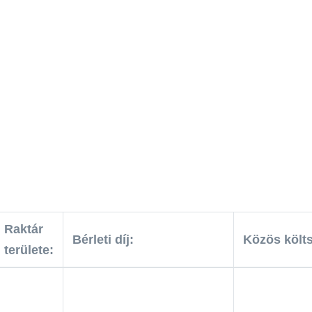
Raktár
Bérleti díj:
Közös költ
területe: