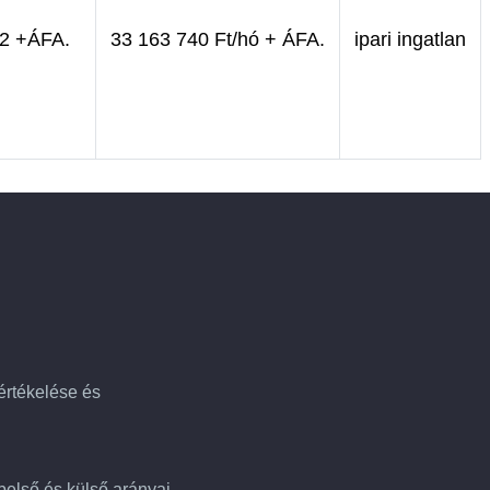
m2 +ÁFA.
33 163 740 Ft/hó + ÁFA.
ipari ingatlan
 értékelése és
 belső és külső arányai