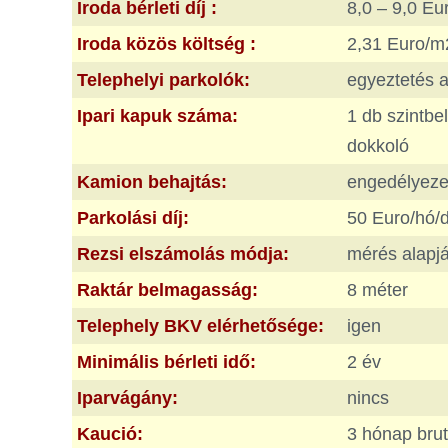
Iroda bérleti díj :
8,0 – 9,0 E
Iroda közös költség :
2,31 Euro/m
Telephelyi parkolók:
egyeztetés a
Ipari kapuk száma:
1 db szintbel
dokkoló
Kamion behajtás:
engedélyeze
Parkolási díj:
50 Euro/hó/
Rezsi elszámolás módja:
mérés alapj
Raktár belmagasság:
8 méter
Telephely BKV elérhetősége:
igen
Minimális bérleti idő:
2 év
Iparvágány:
nincs
Kaució:
3 hónap brut