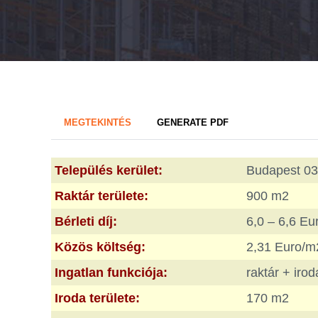
Primary
(AKTÍV
MEGTEKINTÉS
GENERATE PDF
FÜL)
tabs
Település kerület:
Budapest 03
Raktár területe:
900 m2
Bérleti díj:
6,0 – 6,6 Eu
Közös költség:
2,31 Euro/m
Ingatlan funkciója:
raktár + irod
Iroda területe:
170 m2