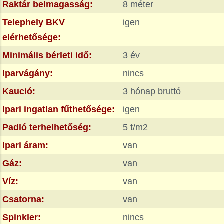
Raktár belmagasság:
8 méter
Telephely BKV
igen
elérhetősége:
Minimális bérleti idő:
3 év
Iparvágány:
nincs
Kaució:
3 hónap bruttó
Ipari ingatlan fűthetősége:
igen
Padló terhelhetőség:
5 t/m2
Ipari áram:
van
Gáz:
van
Víz:
van
Csatorna:
van
Spinkler:
nincs