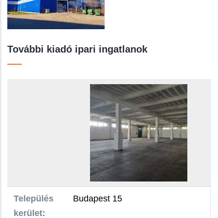
További kiadó ipari ingatlanok
Település kerület:
Raktár területe:
Bérleti díj:
Közös költség:
Teljes álló költség:
Ingatlan funkciója:
Település
Budapest 15
kerület: