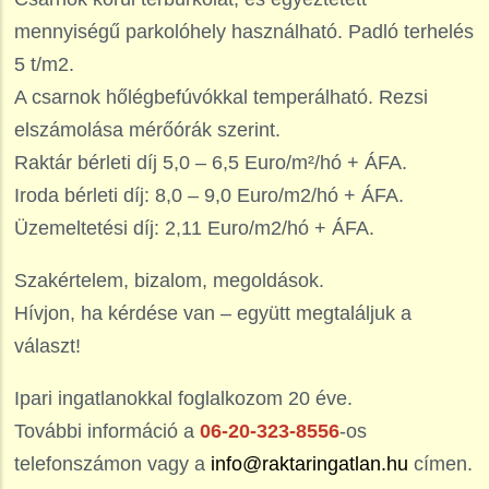
mennyiségű parkolóhely használható. Padló terhelés
5 t/m2.
A csarnok hőlégbefúvókkal temperálható. Rezsi
elszámolása mérőórák szerint.
Raktár bérleti díj 5,0 – 6,5 Euro/m²/hó + ÁFA.
Iroda bérleti díj: 8,0 – 9,0 Euro/m2/hó + ÁFA.
Üzemeltetési díj: 2,11 Euro/m2/hó + ÁFA.
Szakértelem, bizalom, megoldások.
Hívjon, ha kérdése van – együtt megtaláljuk a
választ!
Ipari ingatlanokkal foglalkozom 20 éve.
További információ a
06-20-323-8556
-os
telefonszámon vagy a
info@raktaringatlan.hu
címen.