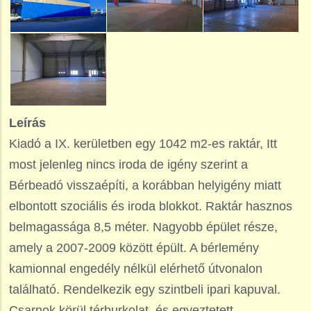
Leírás
Kiadó a IX. kerületben egy 1042 m2-es raktár, Itt
most jelenleg nincs iroda de igény szerint a
Bérbeadó visszaépíti, a korábban helyigény miatt
elbontott szociális és iroda blokkot. Raktár hasznos
belmagassága 8,5 méter. Nagyobb épület része,
amely a 2007-2009 között épült. A bérlemény
kamionnal engedély nélkül elérhető útvonalon
található. Rendelkezik egy szintbeli ipari kapuval.
Csarnok körül térburkolat, és egyeztetett