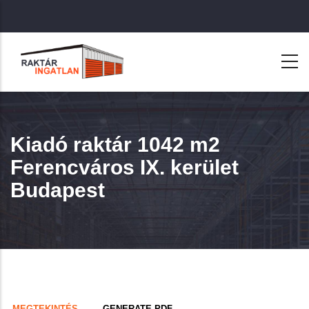
Ugrás
a
tartalomra
Kiadó raktár 1042 m2
Ferencváros IX. kerület
Budapest
Primary
(AKTÍV
MEGTEKINTÉS
GENERATE PDF