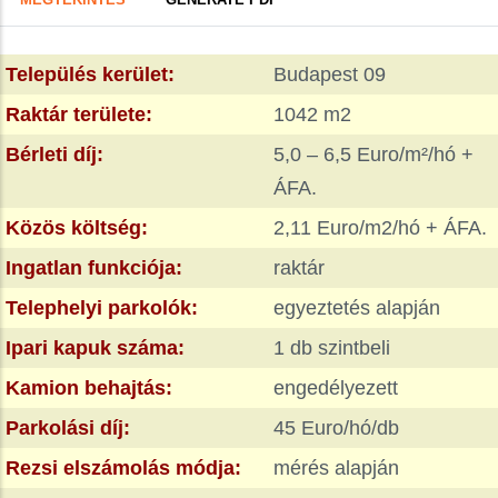
FÜL)
tabs
Település kerület:
Budapest 09
Raktár területe:
1042 m2
Bérleti díj:
5,0 – 6,5 Euro/m²/hó +
ÁFA.
Közös költség:
2,11 Euro/m2/hó + ÁFA.
Ingatlan funkciója:
raktár
Telephelyi parkolók:
egyeztetés alapján
Ipari kapuk száma:
1 db szintbeli
Kamion behajtás:
engedélyezett
Parkolási díj:
45 Euro/hó/db
Rezsi elszámolás módja:
mérés alapján