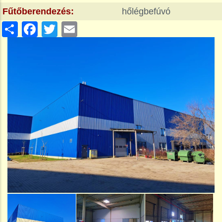
Fűtőberendezés:
hőlégbefúvó
Share
Facebook
Twitter
Email