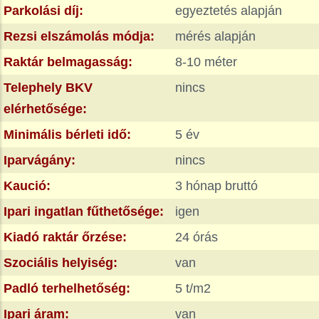
Parkolási díj:
egyeztetés alapján
Rezsi elszámolás módja:
mérés alapján
Raktár belmagasság:
8-10 méter
Telephely BKV
nincs
elérhetősége:
Minimális bérleti idő:
5 év
Iparvágány:
nincs
Kaució:
3 hónap bruttó
Ipari ingatlan fűthetősége:
igen
Kiadó raktár őrzése:
24 órás
Szociális helyiség:
van
Padló terhelhetőség:
5 t/m2
Ipari áram:
van