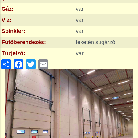
Gáz:
van
Víz:
van
Spinkler:
van
Fűtőberendezés:
feketén sugárzó
Tűzjelző:
van
Share
Facebook
Twitter
Email