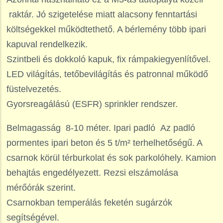
raktár. Jó szigetelése miatt alacsony fenntartási
költségekkel működtethető. A bérlemény több ipari
kapuval rendelkezik.
Szintbeli és dokkoló kapuk, fix rámpakiegyenlítővel.
LED világítás, tetőbevilágítás és patronnal működő
füstelvezetés.
Gyorsreagálású (ESFR) sprinkler rendszer.
Belmagasság 8-10 méter. Ipari padló Az padló
pormentes ipari beton és 5 t/m² terhelhetőségű. A
csarnok körül térburkolat és sok parkolóhely. Kamion
behajtás engedélyezett. Rezsi elszámolása
mérőórák szerint.
Csarnokban temperálás feketén sugárzók
segítségével.