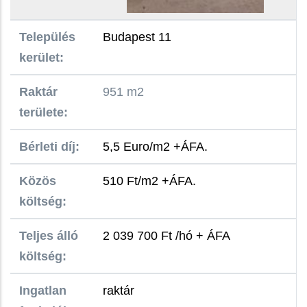
Település
Budapest 11
kerület:
Raktár
951 m2
területe:
Bérleti díj:
5,5 Euro/m2 +ÁFA.
Közös
510 Ft/m2 +ÁFA.
költség:
Teljes álló
2 039 700 Ft /hó + ÁFA
költség:
Ingatlan
raktár