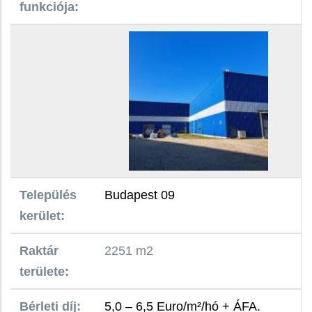
funkciója:
Település
Budapest 09
kerület:
Raktár
2251 m2
területe:
Bérleti díj:
5,0 – 6,5 Euro/m²/hó + ÁFA.