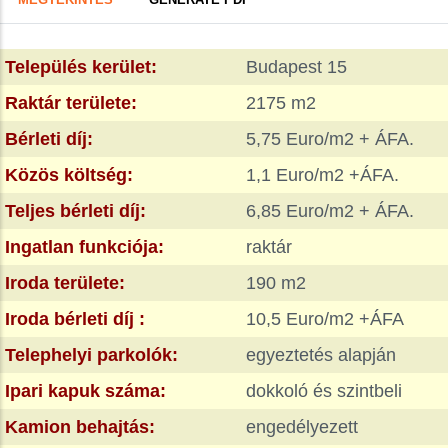
FÜL)
tabs
Település kerület:
Budapest 15
Raktár területe:
2175 m2
Bérleti díj:
5,75 Euro/m2 + ÁFA.
Közös költség:
1,1 Euro/m2 +ÁFA.
Teljes bérleti díj:
6,85 Euro/m2 + ÁFA.
Ingatlan funkciója:
raktár
Iroda területe:
190 m2
Iroda bérleti díj :
10,5 Euro/m2 +ÁFA
Telephelyi parkolók:
egyeztetés alapján
Ipari kapuk száma:
dokkoló és szintbeli
Kamion behajtás:
engedélyezett