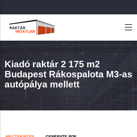
Ugrás
a
tartalomra
Kiadó raktár 2 175 m2
Budapest Rákospalota M3-as
autópálya mellett
Primary
(AKTÍV
MEGTEKINTÉS
GENERATE PDF