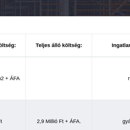
öltség:
Teljes álló költség:
Ingatla
m2 + ÁFA
t
2,9 Millió Ft + ÁFA.
gyá