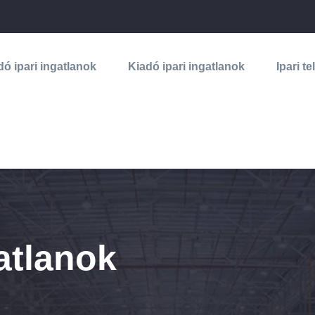
dó ipari ingatlanok
Kiadó ipari ingatlanok
Ipari te
atlanok