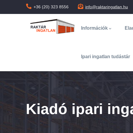
Ugrás
+36 (20) 323 8556
info@raktaringatlan.hu
a
Main
tartalomra
navigation
Információk
Ela
Ipari ingatlan tudástár
Kiadó ipari ing