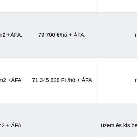
/m2 +ÁFA.
79 700 €/hó + ÁFA.
/m2 +ÁFA
71 345 828 Ft /hó + ÁFA
m2 + ÁFA.
üzem és kis b