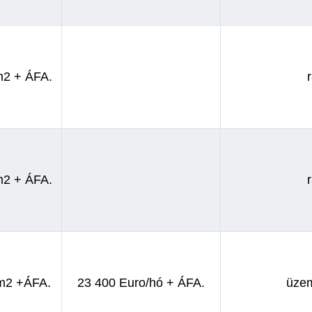
m2 + ÁFA.
m2 + ÁFA.
/m2 +ÁFA.
23 400 Euro/hó + ÁFA.
üze