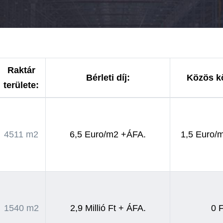
Raktár
Bérleti díj:
Közös k
területe:
4511 m2
6,5 Euro/m2 +ÁFA.
1,5 Euro/
1540 m2
2,9 Millió Ft + ÁFA.
0 F