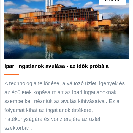
Ipari ingatlanok avulása - az idők próbája
A technológia fejlődése, a változó üzleti igények és
az épületek kopása miatt az ipari ingatlanoknak
szembe kell nézniük az avulás kihívásaival. Ez a
folyamat kihat az ingatlanok értékére,
hatékonyságára és vonz erejére az üzleti
szektorban.