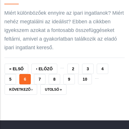
Miért különbözőek ennyire az ipari ingatlanok? Miért
nehéz megtalálni az ideálist? Ebben a cikkben
igyekszem azokat a fontosabb összefüggéseket
feltárni, amivel a gyakorlatban találkozik az eladó
ipari ingatlant kereső.
…
ELSŐ
« ELSŐ
ELŐZŐ
‹ ELŐZŐ
OLDAL
2
OLDAL
3
OLDAL
4
…
OLDAL
OLDAL
OLDAL
5
JELENLEGI
6
OLDAL
7
OLDAL
8
OLDAL
9
OLDAL
10
OLDAL
KÖVETKEZŐ
KÖVETKEZŐ ›
UTOLSÓ
UTOLSÓ »
OLDAL
OLDAL