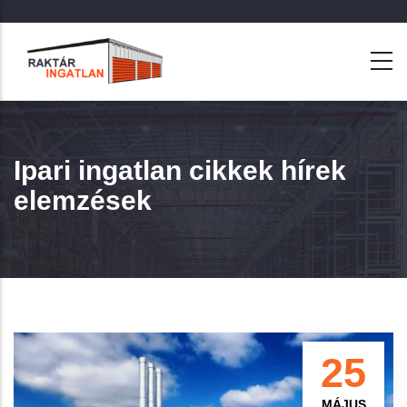
Ugrás
a
tartalomra
Ipari ingatlan cikkek hírek
elemzések
25
MÁJUS