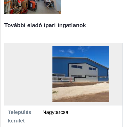
További eladó ipari ingatlanok
Település kerület
Épület területe :
Telek területe:
Ingatlan ár/irányár:
Ingatlan funkciója:
Önálló ingatlan:
Település
Nagytarcsa
kerület