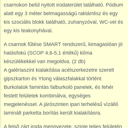
csarnokon belül nyitott irodaterület található. Pódium
alatt egy 3 méter belmagasságú raktárrész és egy
kis szociális blokk található, zuhanyzóval, WC-vel és
egy kis teakonyhával.
A csarnok fűtése SMART rendszerű, kimagaslóan jó
hatásfokú (SCOP 4,6-5,1 értékű) klíma
készülékekkel van megoldva. (2 db)
A galériaszint kialakítása acélszerkezetre szerelt
gipszkarton és Ytong válaszfalakkal történt.
Burkolatok famintás falburkoló panelek, és fehér
festett felületek kombinálva, egységes
megjelenéssel. A járószinten ipari terhelésű vízálló
laminált parketta borítás került kialakításra.
A felső zárt iroda mennyezete, szinte teljes felületén