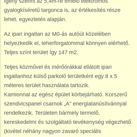
Igény szerint az 5,4m-re emelő elektromos
gyalogkíséretű targonca is, az értékesítés része
lehet, egyeztetés alapján.
Az ipari ingatlan az M0-ás autóút közelében
helyezkedik el, teherforgalommal könnyen elérhető.
Teljes színt terület így 147 m2.
Teljes közművel és mérőórákkal ellátott ipari
ingatlanhoz külső parkoló területként egy 8 x 5
méteres terület használata tartozik.
Kamionnal az egész épület körbejárható. Korszerű
szendvicspanel csarnok „A” energiatanúsítvánnyal
rendelkezik. Területen bármely termelő,
kereskedelmi és szolgáltató tevékenység végezhető
(kivétel néhány nagyon zavaró speciális