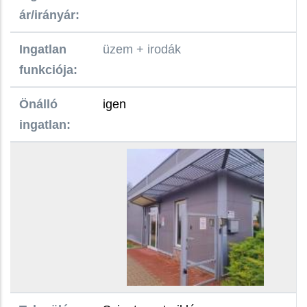
ár/irányár:
Ingatlan
üzem + irodák
funkciója:
Önálló
igen
ingatlan: