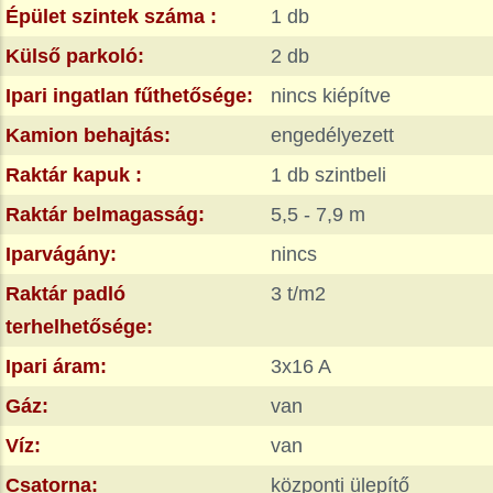
Épület szintek száma :
1 db
Külső parkoló:
2 db
Ipari ingatlan fűthetősége:
nincs kiépítve
Kamion behajtás:
engedélyezett
Raktár kapuk :
1 db szintbeli
Raktár belmagasság:
5,5 - 7,9 m
Iparvágány:
nincs
Raktár padló
3 t/m2
terhelhetősége:
Ipari áram:
3x16 A
Gáz:
van
Víz:
van
Csatorna:
központi ülepítő