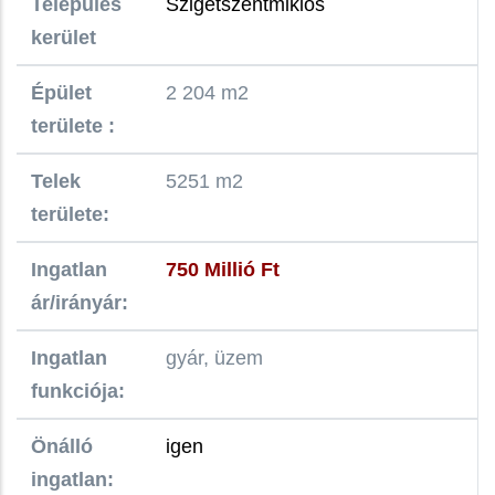
Település
Szigetszentmiklós
kerület
Épület
2 204 m2
területe :
Telek
5251 m2
területe:
Ingatlan
750 Millió Ft
ár/irányár:
Ingatlan
gyár, üzem
funkciója:
Önálló
igen
ingatlan: