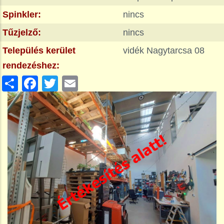
Spinkler:
nincs
Tűzjelző:
nincs
Település kerület
vidék Nagytarcsa 08
rendezéshez:
Share
Facebook
Twitter
Email