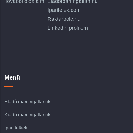
További oldalaim:
EladoIpariIngatlan.hu
Iparitelek.com
Raktarpolc.hu
Linkedin profilom
Menü
Eladó ipari ingatlanok
Kiadó ipari ingatlanok
Ipari telkek