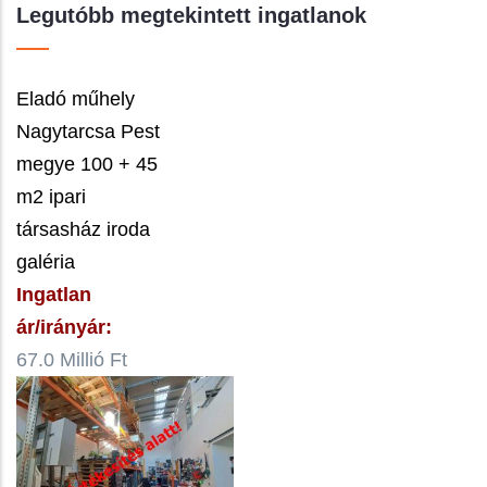
Legutóbb megtekintett ingatlanok
Eladó műhely
Nagytarcsa Pest
megye 100 + 45
m2 ipari
társasház iroda
galéria
Ingatlan
ár/irányár:
67.0 Millió Ft