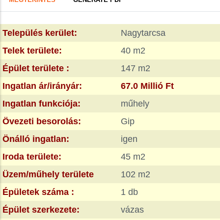
FÜL)
tabs
Település kerület:
Nagytarcsa
Telek területe:
40 m2
Épület területe :
147 m2
Ingatlan ár/irányár:
67.0 Millió Ft
Ingatlan funkciója:
műhely
Övezeti besorolás:
Gip
Önálló ingatlan:
igen
Iroda területe:
45 m2
Üzem/műhely területe
102 m2
Épületek száma :
1 db
Épület szerkezete:
vázas