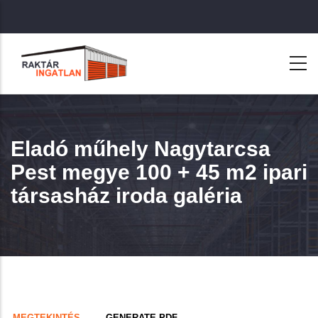
Ugrás
a
tartalomra
Eladó műhely Nagytarcsa
Pest megye 100 + 45 m2 ipari
társasház iroda galéria
Primary
(AKTÍV
MEGTEKINTÉS
GENERATE PDF