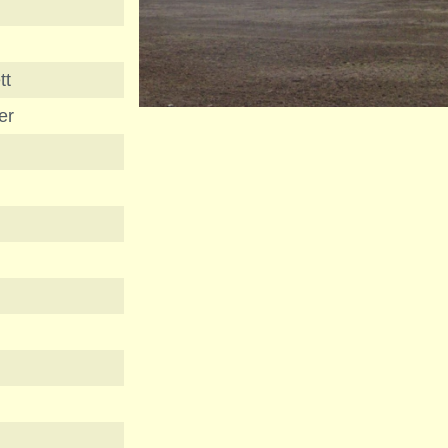
tt
er