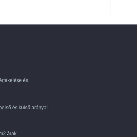
 értékelése és
 belső és külső arányai
 m2 árak