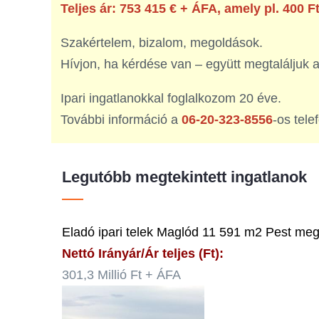
Teljes ár: 753 415 € + ÁFA, amely pl. 400 F
Szakértelem, bizalom, megoldások.
Hívjon, ha kérdése van – együtt megtaláljuk a
Ipari ingatlanokkal foglalkozom 20 éve.
További információ a
06-20-323-8556
-os tel
Legutóbb megtekintett ingatlanok
Eladó ipari telek Maglód 11 591 m2 Pest me
Nettó Irányár/Ár teljes (Ft):
301,3 Millió Ft + ÁFA