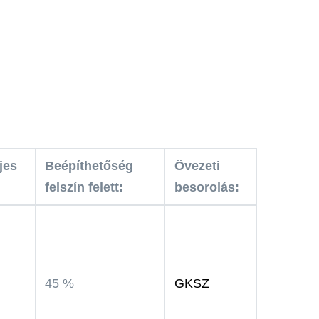
jes
Beépíthetőség
Övezeti
felszín felett:
besorolás:
45 %
GKSZ