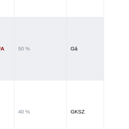
FA
50 %
Gá
40 %
GKSZ