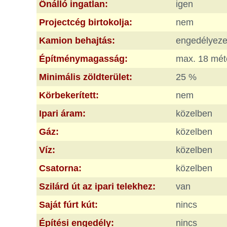
Önálló ingatlan:
igen
Projectcég birtokolja:
nem
Kamion behajtás:
engedélyeze
Építménymagasság:
max. 18 mét
Minimális zöldterület:
25 %
Körbekerített:
nem
Ipari áram:
közelben
Gáz:
közelben
Víz:
közelben
Csatorna:
közelben
Szilárd út az ipari telekhez:
van
Saját fúrt kút:
nincs
Építési engedély:
nincs