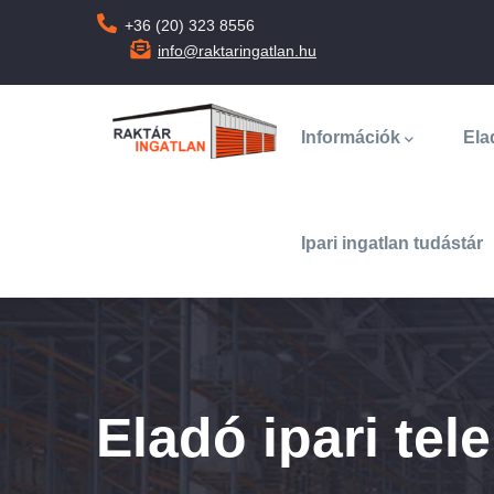
Ugrás
+36 (20) 323 8556
a
info@raktaringatlan.hu
tartalomra
Main
navigation
Információk
Ela
Ipari ingatlan tudástár
Eladó ipari te