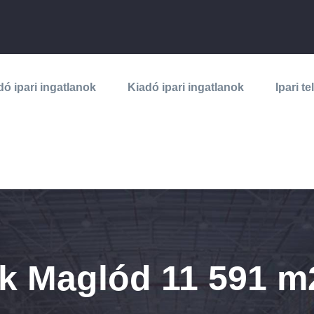
dó ipari ingatlanok
Kiadó ipari ingatlanok
Ipari te
lek Maglód 11 591 