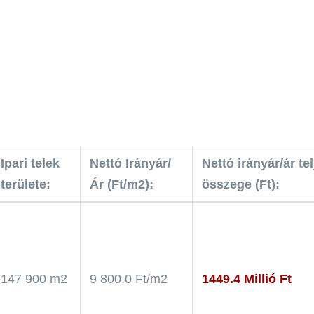
Ipari telek
Nettó Irányár/
Nettó irányár/ár tel
területe:
Ár (Ft/m2):
összege (Ft):
147 900 m2
9 800.0 Ft/m2
1449.4 Millió Ft