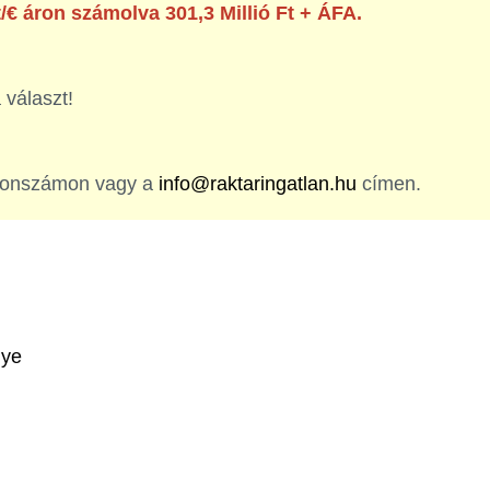
t/€ áron számolva 301,3 Millió Ft + ÁFA.
 választ!
efonszámon vagy a
info@raktaringatlan.hu
címen.
gye