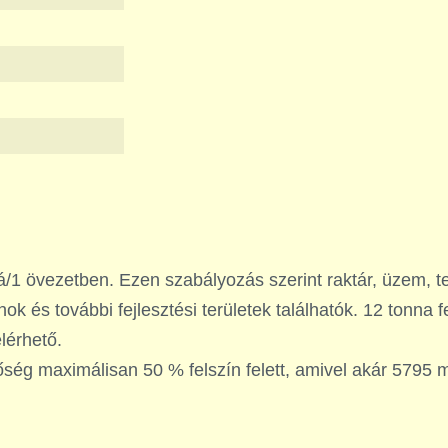
/1 övezetben. Ezen szabályozás szerint raktár, üzem, te
k és további fejlesztési területek találhatók. 12 tonna f
elérhető.
ég maximálisan 50 % felszín felett, amivel akár 5795 m