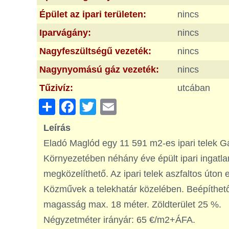
Épület az ipari területen:
nincs
Iparvágány:
nincs
Nagyfeszültségű vezeték:
nincs
Nagynyomású gáz vezeték:
nincs
Tűzivíz:
utcában
Share
Facebook
Twitter
Email
Leírás
Eladó Maglód egy 11 591 m2-es ipari telek Gá
Környezetében néhány éve épült ipari ingatlano
megközelíthető. Az ipari telek aszfaltos úton 
Közművek a telekhatár közelében. Beépíthetős
magasság max. 18 méter. Zöldterület 25 %.
Négyzetméter irányár: 65 €/m2+ÁFA.