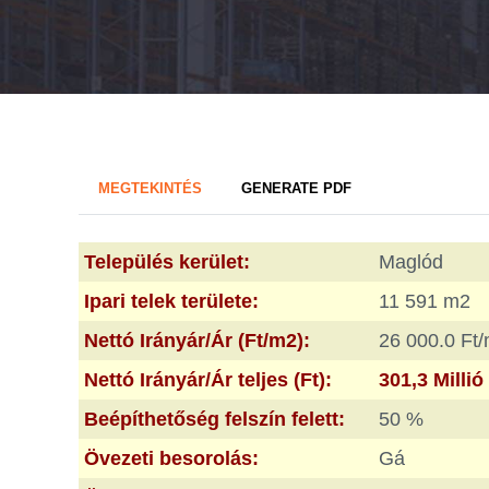
Primary
(AKTÍV
MEGTEKINTÉS
GENERATE PDF
FÜL)
tabs
Település kerület:
Maglód
Ipari telek területe:
11 591 m2
Nettó Irányár/Ár (Ft/m2):
26 000.0 Ft
Nettó Irányár/Ár teljes (Ft):
301,3 Millió
Beépíthetőség felszín felett:
50 %
Övezeti besorolás:
Gá