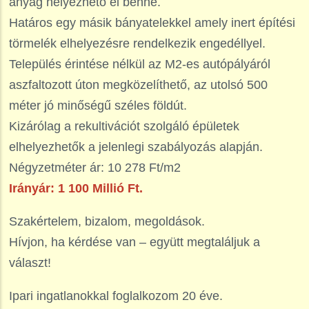
anyag helyezhető el benne.
Határos egy másik bányatelekkel amely inert építési
törmelék elhelyezésre rendelkezik engedéllyel.
Település érintése nélkül az M2-es autópályáról
aszfaltozott úton megközelíthető, az utolsó 500
méter jó minőségű széles földút.
Kizárólag a rekultivációt szolgáló épületek
elhelyezhetők a jelenlegi szabályozás alapján.
Négyzetméter ár: 10 278 Ft/m2
Irányár: 1 100 Millió Ft.
Szakértelem, bizalom, megoldások.
Hívjon, ha kérdése van – együtt megtaláljuk a
választ!
Ipari ingatlanokkal foglalkozom 20 éve.