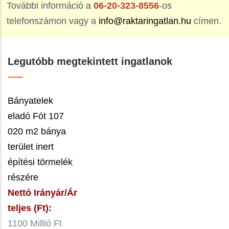
További információ a
06-20-323-8556
-os
telefonszámon vagy a
info@raktaringatlan.hu
címen.
Legutóbb megtekintett ingatlanok
Bányatelek
eladó Fót 107
020 m2 bánya
terület inert
építési törmelék
részére
Nettó Irányár/Ár
teljes (Ft):
1100 Millió Ft