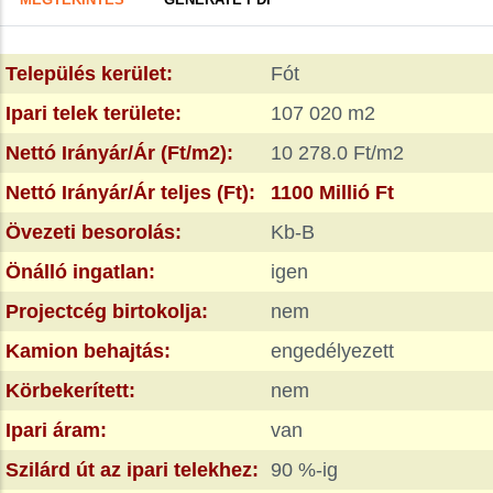
FÜL)
tabs
Település kerület:
Fót
Ipari telek területe:
107 020 m2
Nettó Irányár/Ár (Ft/m2):
10 278.0 Ft/m2
Nettó Irányár/Ár teljes (Ft):
1100 Millió Ft
Övezeti besorolás:
Kb-B
Önálló ingatlan:
igen
Projectcég birtokolja:
nem
Kamion behajtás:
engedélyezett
Körbekerített:
nem
Ipari áram:
van
Szilárd út az ipari telekhez:
90 %-ig