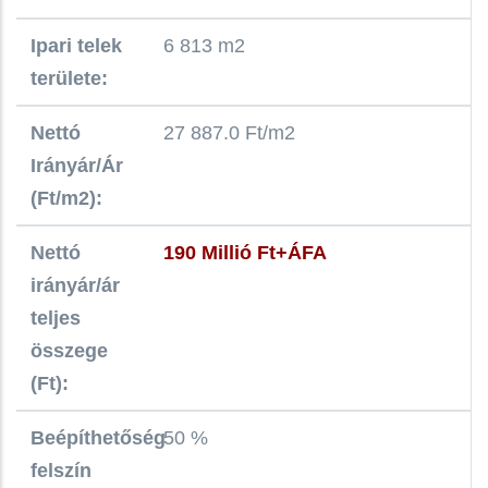
Ipari telek
6 813 m2
területe:
Nettó
27 887.0 Ft/m2
Irányár/Ár
(Ft/m2):
Nettó
190 Millió Ft+ÁFA
irányár/ár
teljes
összege
(Ft):
Beépíthetőség
50 %
felszín