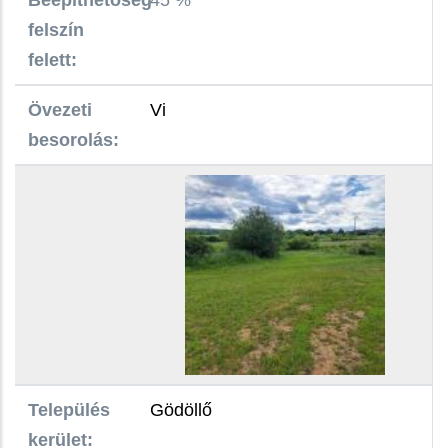
felszín
felett:
Övezeti
Vi
besorolás:
Település
Gödöllő
kerület: