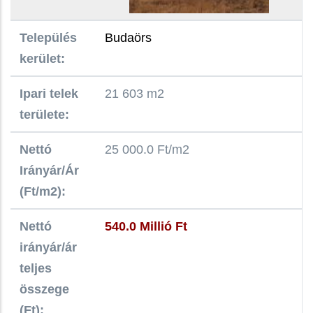
Település
Budaörs
kerület:
Ipari telek
21 603 m2
területe:
Nettó
25 000.0 Ft/m2
Irányár/Ár
(Ft/m2):
Nettó
540.0 Millió Ft
irányár/ár
teljes
összege
(Ft):