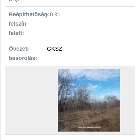
Beépíthetőség
40 %
felszín
felett:
Övezeti
GKSZ
besorolás: