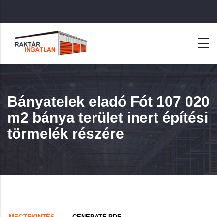
Ugrás
a
tartalomra
Bányatelek eladó Fót 107 020
m2 bánya terület inert építési
törmelék részére
Primary
(AKTÍV
MEGTEKINTÉS
GENERATE PDF