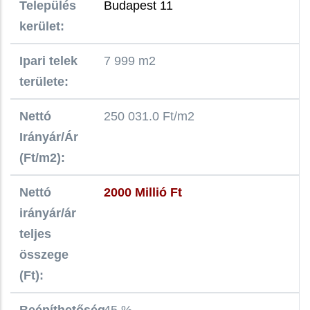
Település
Budapest 11
kerület:
Ipari telek
7 999 m2
területe:
Nettó
250 031.0 Ft/m2
Irányár/Ár
(Ft/m2):
Nettó
2000 Millió Ft
irányár/ár
teljes
összege
(Ft):
Beépíthetőség
45 %