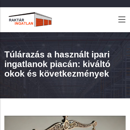
Ugrás
a
tartalomra
Túlárazás a használt ipari
ingatlanok piacán: kiváltó
okok és következmények