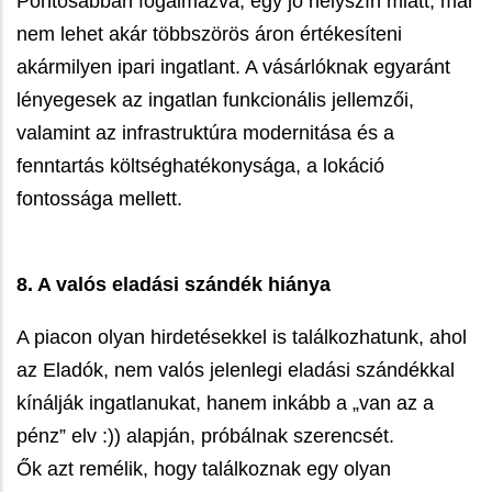
Pontosabban fogalmazva, egy jó helyszín miatt, már
nem lehet akár többszörös áron értékesíteni
akármilyen ipari ingatlant. A vásárlóknak egyaránt
lényegesek az ingatlan funkcionális jellemzői,
valamint az infrastruktúra modernitása és a
fenntartás költséghatékonysága, a lokáció
fontossága mellett.
8. A valós eladási szándék hiánya
A piacon olyan hirdetésekkel is találkozhatunk, ahol
az Eladók, nem valós jelenlegi eladási szándékkal
kínálják ingatlanukat, hanem inkább a „van az a
pénz” elv :)) alapján, próbálnak szerencsét.
Ők azt remélik, hogy találkoznak egy olyan